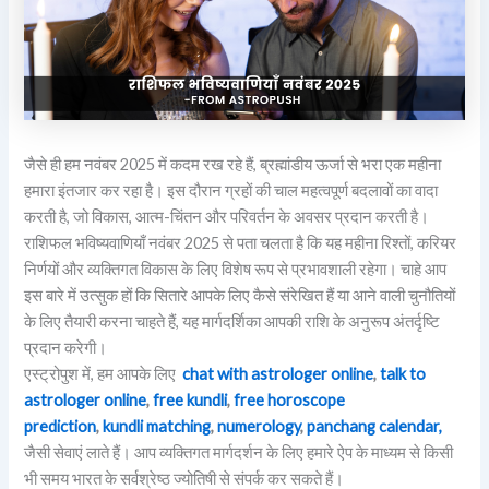
जैसे ही हम नवंबर 2025 में कदम रख रहे हैं, ब्रह्मांडीय ऊर्जा से भरा एक महीना
हमारा इंतजार कर रहा है। इस दौरान ग्रहों की चाल महत्वपूर्ण बदलावों का वादा
करती है, जो विकास, आत्म-चिंतन और परिवर्तन के अवसर प्रदान करती है।
राशिफल भविष्यवाणियाँ नवंबर 2025 से पता चलता है कि यह महीना रिश्तों, करियर
निर्णयों और व्यक्तिगत विकास के लिए विशेष रूप से प्रभावशाली रहेगा। चाहे आप
इस बारे में उत्सुक हों कि सितारे आपके लिए कैसे संरेखित हैं या आने वाली चुनौतियों
के लिए तैयारी करना चाहते हैं, यह मार्गदर्शिका आपकी राशि के अनुरूप अंतर्दृष्टि
प्रदान करेगी।
एस्ट्रोपुश में, हम आपके लिए
chat with astrologer online
,
talk to
astrologer online
,
free kundli
,
free horoscope
prediction
,
kundli matching
,
numerology
,
panchang calendar,
जैसी सेवाएं लाते हैं। आप व्यक्तिगत मार्गदर्शन के लिए हमारे ऐप के माध्यम से किसी
भी समय भारत के सर्वश्रेष्ठ ज्योतिषी से संपर्क कर सकते हैं।